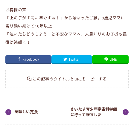
お客様の声
「上の子が「同い年ですね！」から始まったご縁。0歳児ママに
寄り添い続けて10年以上」
「泣いたらどうしよう」と不安なママへ。人見知りのお子様も最
後は笑顔に！
Facebook
Twitter
LINE
この記事のタイトルとURLをコピーする
さいたま青少年宇宙科学館
美味しい定食
に行って来ました