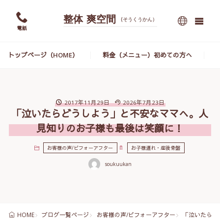
整体 爽空間
(そうくうかん）
電話
トップページ（HOME）
料金（メニュー）初めての方へ
2017年11月29日
2026年7月23日
「泣いたらどうしよう」と不安なママへ。人
見知りのお子様も最後は笑顔に！
お客様の声/ビフォーアフター
お子様連れ・産後骨盤
soukuukan
ブログ一覧ページ
お客様の声/ビフォーアフター
「泣いたらど
HOME