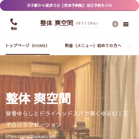
王子駅から徒歩５分【完全予約制】当日予約もＯＫ
整体 爽空間
(そうくうかん）
電話
トップページ（HOME）
料金（メニュー）初めての方へ
整体 爽空間
背骨ゆらしとドライヘッドスパで深くゆるむ｜王
子のリラクゼーション
https://sou-kuukan.com