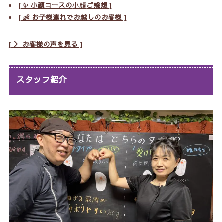
[ ✨ 小顔コースの
小顔
ご感想 ]
[ 👶 お子様連れでお越しのお客様 ]
[ ＞ お客様の声を見る ]
スタッフ紹介