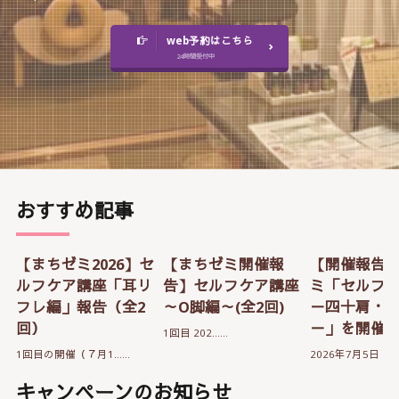
web予約はこちら
おすすめ記事
【まちゼミ2026】セ
【まちゼミ開催報
【開催報告
ルフケア講座「耳リ
告】セルフケア講座
ミ「セルフ
フレ編」報告（全2
～O脚編～(全2回)
－四十肩・
回）
－」を開催
1回目 202……
1回目の開催（７月1……
2026年7月5日（…
キャンペーンのお知らせ